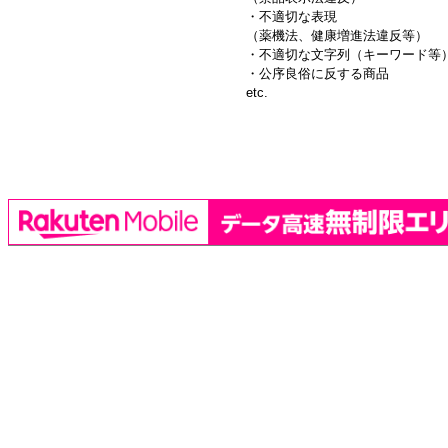
・不適切な表現
（薬機法、健康増進法違反等）
・不適切な文字列（キーワード等
・公序良俗に反する商品
etc.