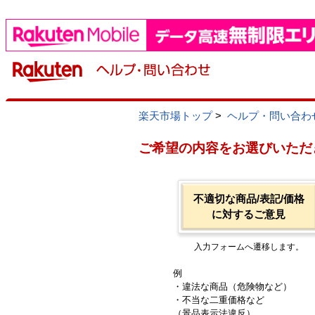
楽天市場トップ
>
ヘルプ・問い合わ
ご希望の内容をお選びいただ
不適切な商品/表記/価格
に対するご意見
入力フォームへ遷移します。
例
・違法な商品（危険物など）
・不当な二重価格など
（景品表示法違反）