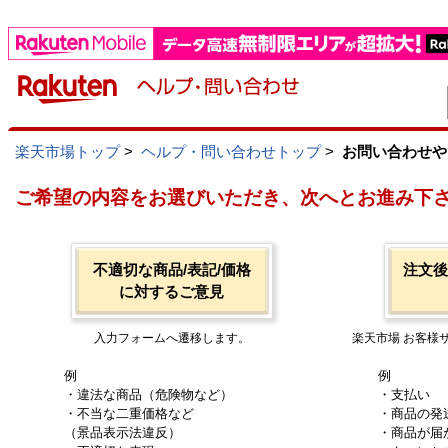
楽天市場トップ
>
ヘルプ・問い合わせトップ
>
お問い合わせや
ご希望の内容をお選びいただき、次へとお進み下
不適切な商品/表記/価格
注文後
に対するご意見
入力フォームへ遷移します。
楽天市場 お客様
例
例
・違法な商品（危険物など）
・支払い
・不当な二重価格など
・商品の発
（景品表示法違反）
・商品が届