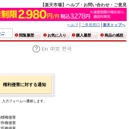
【楽天市場】ヘルプ・お問い合わせ・ご意見
ヘルプ
ご意見窓口
楽天トップへ
かご
閲覧履歴
お気に入り
購入履歴
商品の感想
権利侵害に対する通知
入力フォームへ遷移します。
商標権侵害
著作権侵害
意匠権侵害