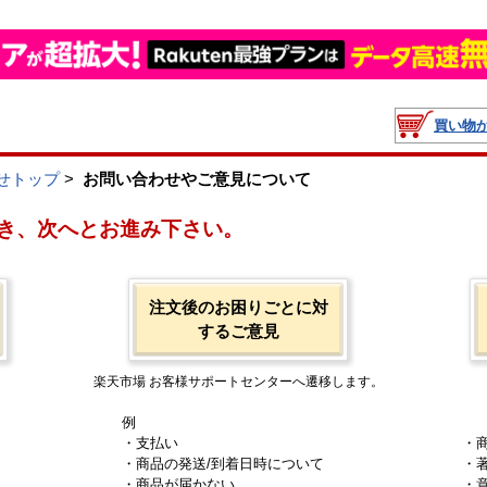
買い物
せトップ
>
お問い合わせやご意見について
き、次へとお進み下さい。
注文後のお困りごとに対
するご意見
楽天市場 お客様サポートセンターへ遷移します。
例
・支払い
・
・商品の発送/到着日時について
・
・商品が届かない
・