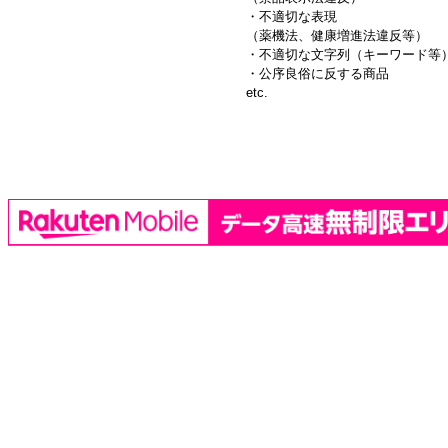
・不適切な表現
（薬機法、健康増進法違反等）
・不適切な文字列（キーワード等
・公序良俗に反する商品
etc.