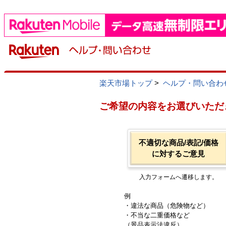
楽天市場トップ
>
ヘルプ・問い合わ
ご希望の内容をお選びいただ
不適切な商品/表記/価格
に対するご意見
入力フォームへ遷移します。
例
・違法な商品（危険物など）
・不当な二重価格など
（景品表示法違反）