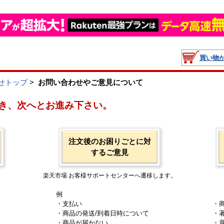
買い物
せトップ
>
お問い合わせやご意見について
き、次へとお進み下さい。
注文後のお困りごとに対
するご意見
楽天市場 お客様サポートセンターへ遷移します。
例
・支払い
・
・商品の発送/到着日時について
・
・商品が届かない
・