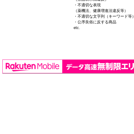
・不適切な表現
（薬機法、健康増進法違反等）
・不適切な文字列（キーワード等
・公序良俗に反する商品
etc.