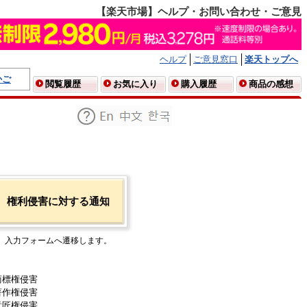
【楽天市場】ヘルプ・お問い合わせ・ご意見
ヘルプ
ご意見窓口
楽天トップへ
かご
閲覧履歴
お気に入り
購入履歴
商品の感想
権利侵害に対する通知
入力フォームへ遷移します。
商標権侵害
著作権侵害
意匠権侵害