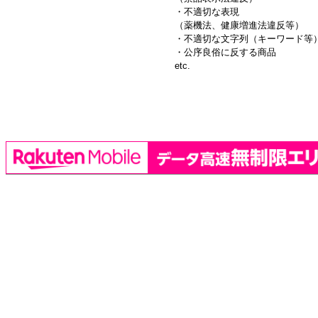
・不適切な表現
（薬機法、健康増進法違反等）
・不適切な文字列（キーワード等
・公序良俗に反する商品
etc.