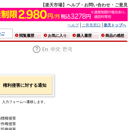
【楽天市場】ヘルプ・お問い合わせ・ご意見
ヘルプ
ご意見窓口
楽天トップへ
かご
閲覧履歴
お気に入り
購入履歴
商品の感想
権利侵害に対する通知
入力フォームへ遷移します。
商標権侵害
著作権侵害
意匠権侵害