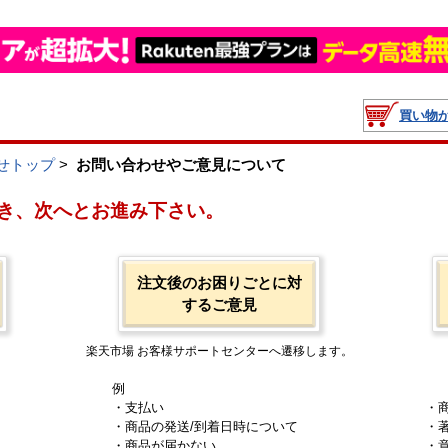
買い物
せトップ
>
お問い合わせやご意見について
き、次へとお進み下さい。
注文後のお困りごとに対
するご意見
楽天市場 お客様サポートセンターへ遷移します。
例
・支払い
・
・商品の発送/到着日時について
・
・商品が届かない
・