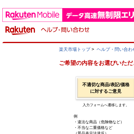
楽天市場トップ
>
ヘルプ・問い合わ
ご希望の内容をお選びいただ
不適切な商品/表記/価格
に対するご意見
入力フォームへ遷移します。
例
・違法な商品（危険物など）
・不当な二重価格など
（景品表示法違反）