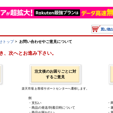
買い物
せトップ
>
お問い合わせやご意見について
き、次へとお進み下さい。
注文後のお困りごとに対
するご意見
楽天市場 お客様サポートセンターへ遷移します。
例
・支払い
・
・商品の発送/到着日時について
・
・商品が届かない
・