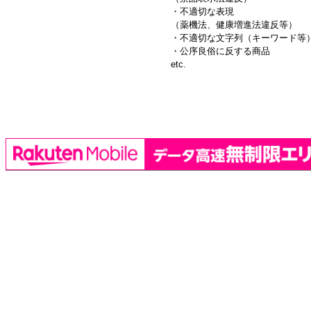
・不適切な表現
（薬機法、健康増進法違反等）
・不適切な文字列（キーワード等
・公序良俗に反する商品
etc.