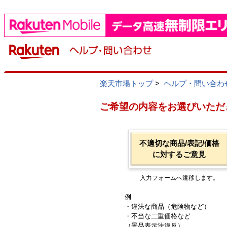
楽天市場トップ
>
ヘルプ・問い合わ
ご希望の内容をお選びいただ
不適切な商品/表記/価格
に対するご意見
入力フォームへ遷移します。
例
・違法な商品（危険物など）
・不当な二重価格など
（景品表示法違反）