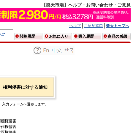
【楽天市場】ヘルプ・お問い合わせ・ご意見
ヘルプ
ご意見窓口
楽天トップへ
かご
閲覧履歴
お気に入り
購入履歴
商品の感想
権利侵害に対する通知
入力フォームへ遷移します。
商標権侵害
著作権侵害
意匠権侵害