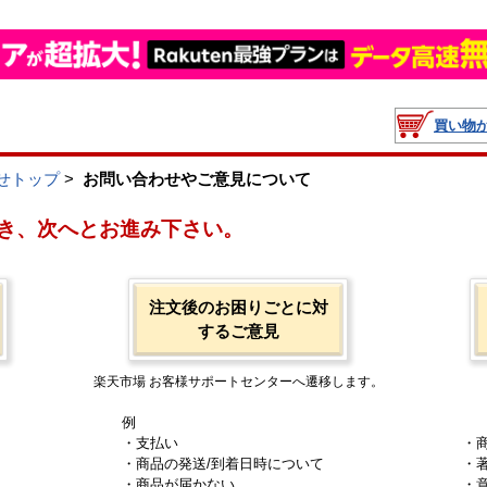
買い物
せトップ
>
お問い合わせやご意見について
き、次へとお進み下さい。
注文後のお困りごとに対
するご意見
楽天市場 お客様サポートセンターへ遷移します。
例
・支払い
・
・商品の発送/到着日時について
・
・商品が届かない
・