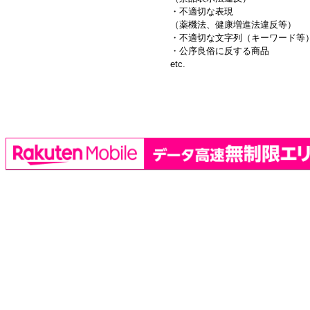
・不適切な表現
（薬機法、健康増進法違反等）
・不適切な文字列（キーワード等
・公序良俗に反する商品
etc.