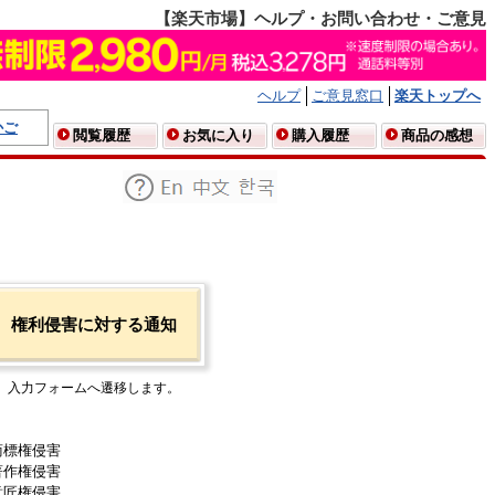
【楽天市場】ヘルプ・お問い合わせ・ご意見
ヘルプ
ご意見窓口
楽天トップへ
かご
閲覧履歴
お気に入り
購入履歴
商品の感想
権利侵害に対する通知
入力フォームへ遷移します。
商標権侵害
著作権侵害
意匠権侵害