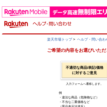
楽天市場トップ
>
ヘルプ・問い合わ
ご希望の内容をお選びいただ
不適切な商品/表記/価格
に対するご意見
入力フォームへ遷移します。
例
・違法な商品（危険物など）
・不当な二重価格など
（景品表示法違反）