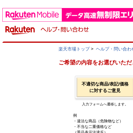
楽天市場トップ
>
ヘルプ・問い合わ
ご希望の内容をお選びいただ
不適切な商品/表記/価格
に対するご意見
入力フォームへ遷移します。
例
・違法な商品（危険物など）
・不当な二重価格など
（景品表示法違反）