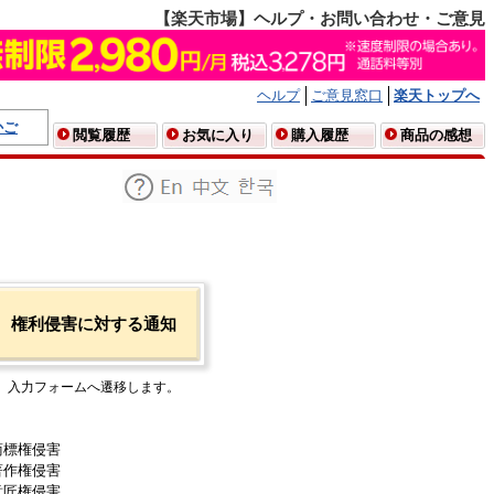
【楽天市場】ヘルプ・お問い合わせ・ご意見
ヘルプ
ご意見窓口
楽天トップへ
かご
閲覧履歴
お気に入り
購入履歴
商品の感想
権利侵害に対する通知
入力フォームへ遷移します。
商標権侵害
著作権侵害
意匠権侵害