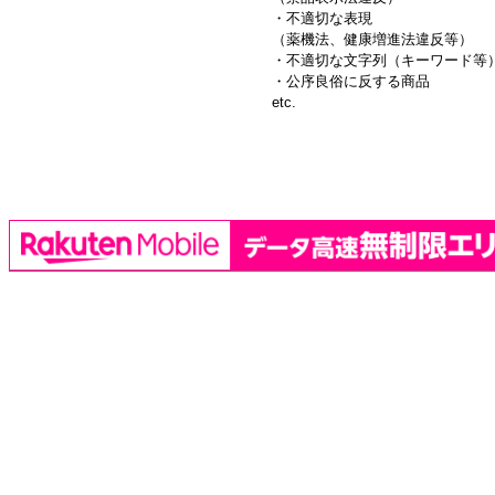
・不適切な表現
（薬機法、健康増進法違反等）
・不適切な文字列（キーワード等
・公序良俗に反する商品
etc.