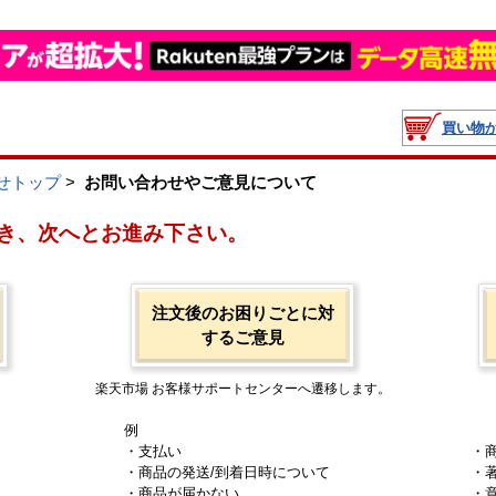
買い物
せトップ
>
お問い合わせやご意見について
き、次へとお進み下さい。
注文後のお困りごとに対
するご意見
楽天市場 お客様サポートセンターへ遷移します。
例
・支払い
・
・商品の発送/到着日時について
・
・商品が届かない
・