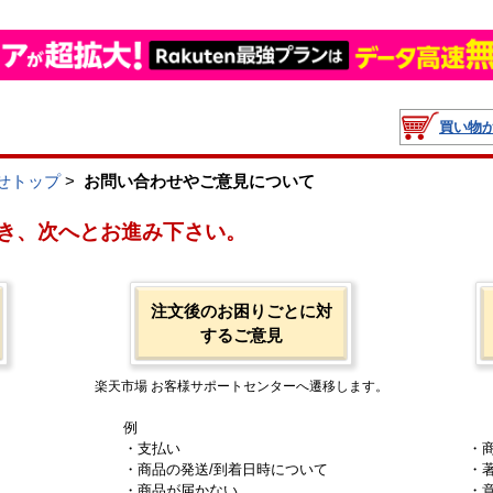
買い物
せトップ
>
お問い合わせやご意見について
き、次へとお進み下さい。
注文後のお困りごとに対
するご意見
楽天市場 お客様サポートセンターへ遷移します。
例
・支払い
・
・商品の発送/到着日時について
・
・商品が届かない
・