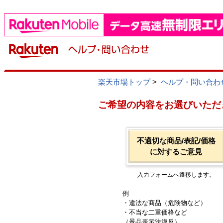
楽天市場トップ
>
ヘルプ・問い合わ
ご希望の内容をお選びいただ
不適切な商品/表記/価格
に対するご意見
入力フォームへ遷移します。
例
・違法な商品（危険物など）
・不当な二重価格など
（景品表示法違反）