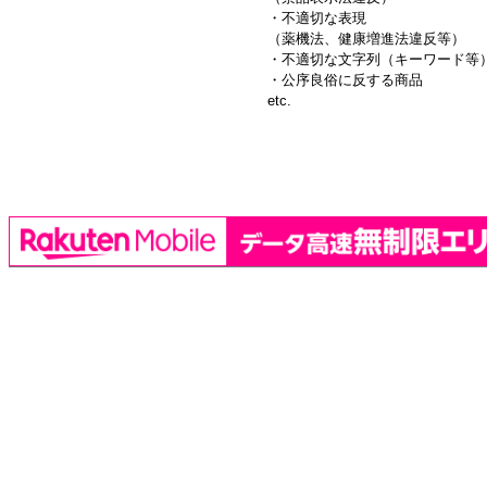
・不適切な表現
（薬機法、健康増進法違反等）
・不適切な文字列（キーワード等
・公序良俗に反する商品
etc.