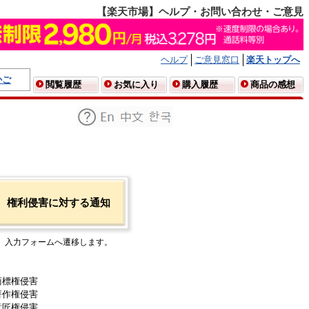
【楽天市場】ヘルプ・お問い合わせ・ご意見
ヘルプ
ご意見窓口
楽天トップへ
かご
閲覧履歴
お気に入り
購入履歴
商品の感想
権利侵害に対する通知
入力フォームへ遷移します。
商標権侵害
著作権侵害
意匠権侵害