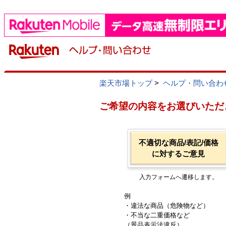
楽天市場トップ
>
ヘルプ・問い合わ
ご希望の内容をお選びいただ
不適切な商品/表記/価格
に対するご意見
入力フォームへ遷移します。
例
・違法な商品（危険物など）
・不当な二重価格など
（景品表示法違反）