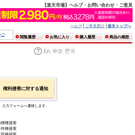
【楽天市場】ヘルプ・お問い合わせ・ご意見
ヘルプ
ご意見窓口
楽天トップへ
かご
閲覧履歴
お気に入り
購入履歴
商品の感想
権利侵害に対する通知
入力フォームへ遷移します。
商標権侵害
著作権侵害
意匠権侵害