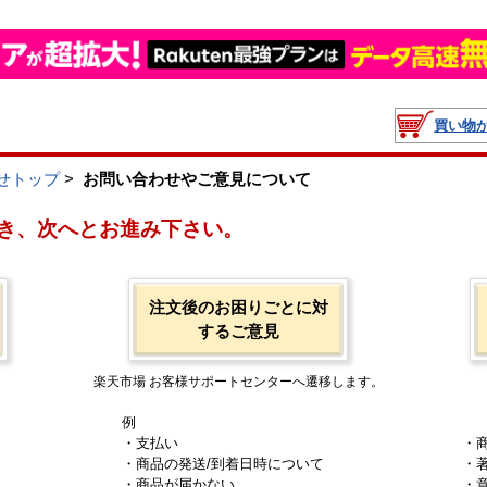
買い物
せトップ
>
お問い合わせやご意見について
き、次へとお進み下さい。
注文後のお困りごとに対
するご意見
楽天市場 お客様サポートセンターへ遷移します。
例
・支払い
・
・商品の発送/到着日時について
・
・商品が届かない
・