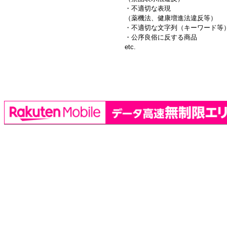
・不適切な表現
（薬機法、健康増進法違反等）
・不適切な文字列（キーワード等
・公序良俗に反する商品
etc.