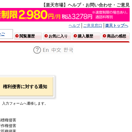
【楽天市場】ヘルプ・お問い合わせ・ご意見
ヘルプ
ご意見窓口
楽天トップへ
かご
閲覧履歴
お気に入り
購入履歴
商品の感想
権利侵害に対する通知
入力フォームへ遷移します。
商標権侵害
著作権侵害
意匠権侵害