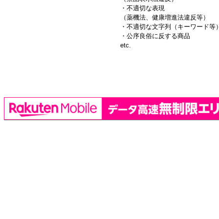
・不適切な表現
（薬機法、健康増進法違反等）
・不適切な文字列（キーワード等
・公序良俗に反する商品
etc.