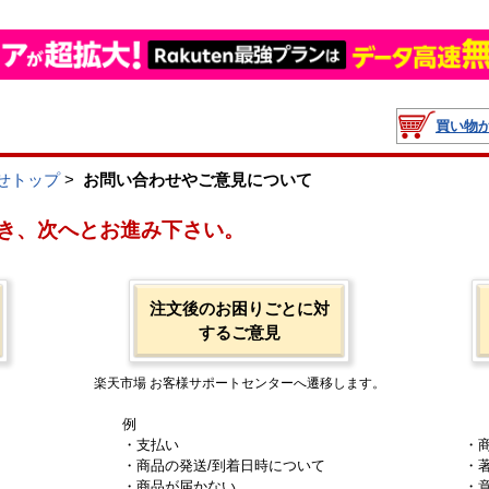
買い物
せトップ
>
お問い合わせやご意見について
き、次へとお進み下さい。
注文後のお困りごとに対
するご意見
楽天市場 お客様サポートセンターへ遷移します。
例
・支払い
・
・商品の発送/到着日時について
・
・商品が届かない
・