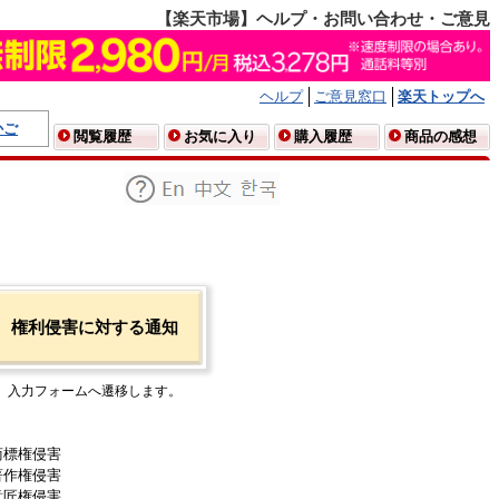
【楽天市場】ヘルプ・お問い合わせ・ご意見
ヘルプ
ご意見窓口
楽天トップへ
かご
閲覧履歴
お気に入り
購入履歴
商品の感想
権利侵害に対する通知
入力フォームへ遷移します。
商標権侵害
著作権侵害
意匠権侵害