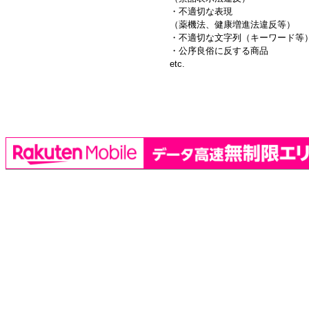
・不適切な表現
（薬機法、健康増進法違反等）
・不適切な文字列（キーワード等
・公序良俗に反する商品
etc.