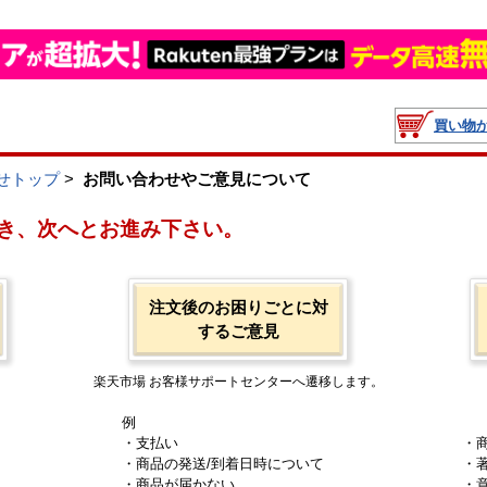
買い物
せトップ
>
お問い合わせやご意見について
き、次へとお進み下さい。
注文後のお困りごとに対
するご意見
楽天市場 お客様サポートセンターへ遷移します。
例
・支払い
・
・商品の発送/到着日時について
・
・商品が届かない
・