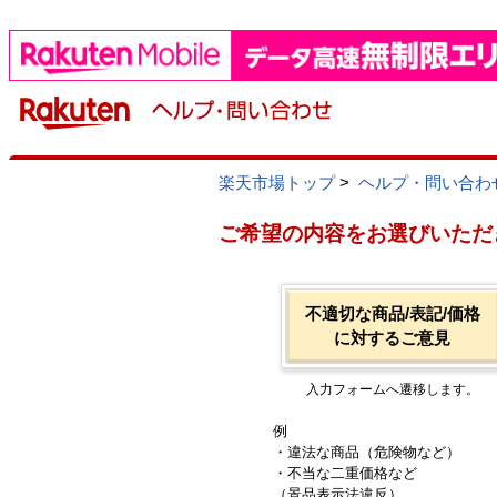
楽天市場トップ
>
ヘルプ・問い合わ
ご希望の内容をお選びいただ
不適切な商品/表記/価格
に対するご意見
入力フォームへ遷移します。
例
・違法な商品（危険物など）
・不当な二重価格など
（景品表示法違反）