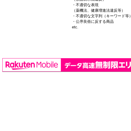
・不適切な表現
（薬機法、健康増進法違反等）
・不適切な文字列（キーワード等
・公序良俗に反する商品
etc.