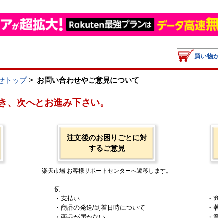
買い物
せトップ
>
お問い合わせやご意見について
き、次へとお進み下さい。
注文後のお困りごとに対
するご意見
楽天市場 お客様サポートセンターへ遷移します。
例
・支払い
・
・商品の発送/到着日時について
・
・商品が届かない
・