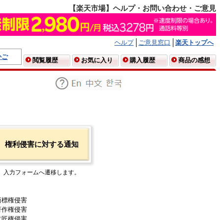
【楽天市場】ヘルプ・お問い合わせ・ご意見
ヘルプ
ご意見窓口
楽天トップへ
かご
閲覧履歴
お気に入り
購入履歴
商品の感想
権利侵害に対する通知
入力フォームへ遷移します。
商標権侵害
著作権侵害
意匠権侵害