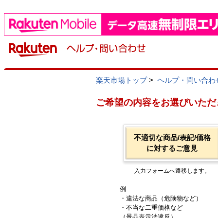
楽天市場トップ
>
ヘルプ・問い合わ
ご希望の内容をお選びいただ
不適切な商品/表記/価格
に対するご意見
入力フォームへ遷移します。
例
・違法な商品（危険物など）
・不当な二重価格など
（景品表示法違反）