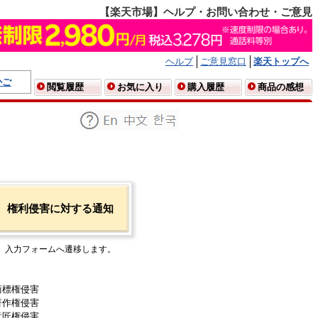
【楽天市場】ヘルプ・お問い合わせ・ご意見
ヘルプ
ご意見窓口
楽天トップへ
かご
閲覧履歴
お気に入り
購入履歴
商品の感想
権利侵害に対する通知
入力フォームへ遷移します。
商標権侵害
著作権侵害
意匠権侵害