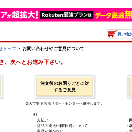
買い物
せトップ
>
お問い合わせやご意見について
き、次へとお進み下さい。
注文後のお困りごとに対
するご意見
楽天市場 お客様サポートセンターへ遷移します。
例
・支払い
・
・商品の発送/到着日時について
・
・商品が届かない
・