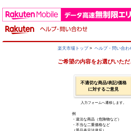
楽天市場トップ
>
ヘルプ・問い合わ
ご希望の内容をお選びいただ
不適切な商品/表記/価格
に対するご意見
入力フォームへ遷移します。
例
・違法な商品（危険物など）
・不当な二重価格など
（景品表示法違反）