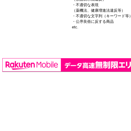
・不適切な表現
（薬機法、健康増進法違反等）
・不適切な文字列（キーワード等
・公序良俗に反する商品
etc.