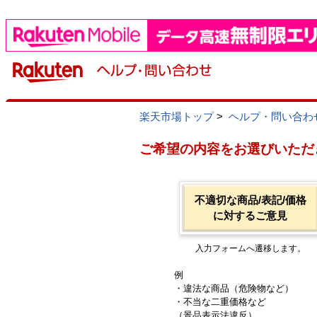
楽天市場トップ
>
ヘルプ・問い合わ
ご希望の内容をお選びいただ
不適切な商品/表記/価格
に対するご意見
入力フォームへ遷移します。
例
・違法な商品（危険物など）
・不当な二重価格など
（景品表示法違反）