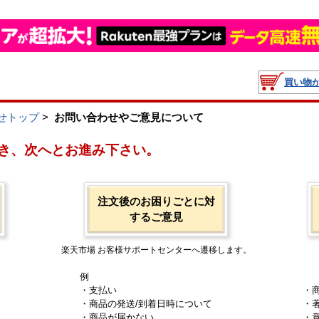
買い物
せトップ
>
お問い合わせやご意見について
き、次へとお進み下さい。
注文後のお困りごとに対
するご意見
楽天市場 お客様サポートセンターへ遷移します。
例
・支払い
・
・商品の発送/到着日時について
・
・商品が届かない
・