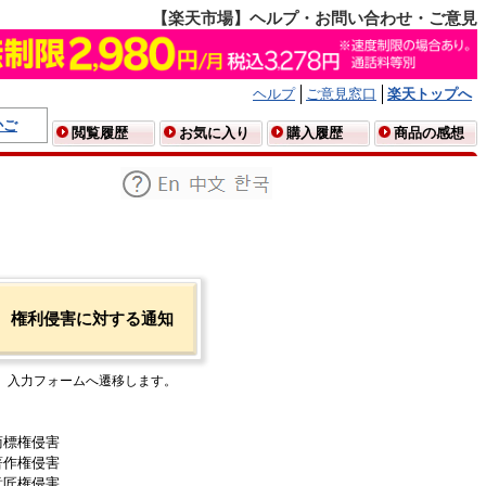
【楽天市場】ヘルプ・お問い合わせ・ご意見
ヘルプ
ご意見窓口
楽天トップへ
かご
閲覧履歴
お気に入り
購入履歴
商品の感想
権利侵害に対する通知
入力フォームへ遷移します。
商標権侵害
著作権侵害
意匠権侵害