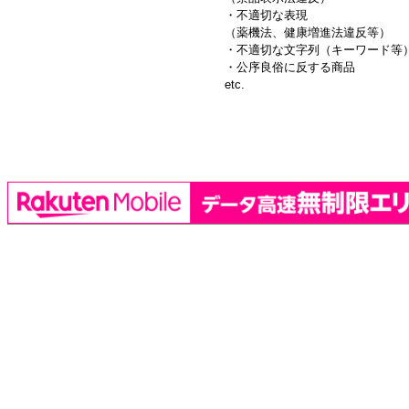
・不適切な表現
（薬機法、健康増進法違反等）
・不適切な文字列（キーワード等
・公序良俗に反する商品
etc.