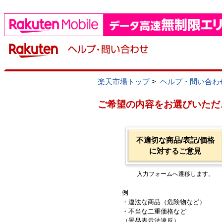
楽天市場トップ
>
ヘルプ・問い合わ
ご希望の内容をお選びいただ
不適切な商品/表記/価格
に対するご意見
入力フォームへ遷移します。
例
・違法な商品（危険物など）
・不当な二重価格など
（景品表示法違反）