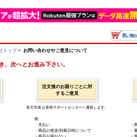
買い物
せトップ
>
お問い合わせやご意見について
き、次へとお進み下さい。
注文後のお困りごとに対
するご意見
楽天市場 お客様サポートセンターへ遷移します。
例
・支払い
・
・商品の発送/到着日時について
・
・商品が届かない
・