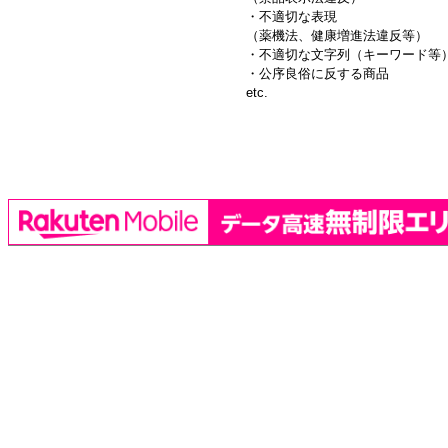
・不適切な表現
（薬機法、健康増進法違反等）
・不適切な文字列（キーワード等
・公序良俗に反する商品
etc.