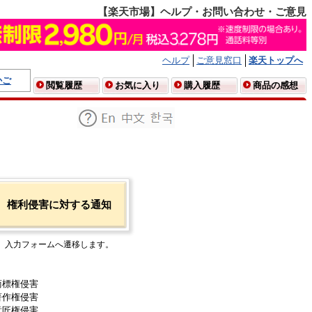
【楽天市場】ヘルプ・お問い合わせ・ご意見
ヘルプ
ご意見窓口
楽天トップへ
かご
閲覧履歴
お気に入り
購入履歴
商品の感想
権利侵害に対する通知
入力フォームへ遷移します。
商標権侵害
著作権侵害
意匠権侵害