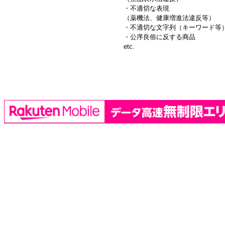
・不適切な表現
（薬機法、健康増進法違反等）
・不適切な文字列（キーワード等
・公序良俗に反する商品
etc.