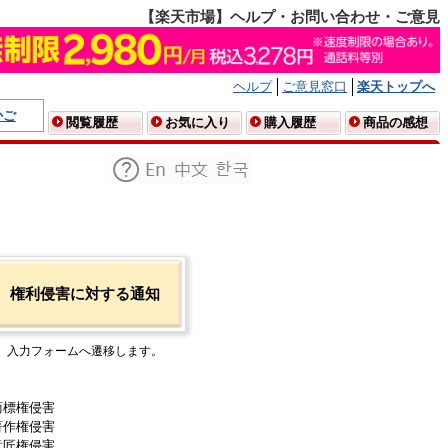
【楽天市場】ヘルプ・お問い合わせ・ご意見
ヘルプ
ご意見窓口
楽天トップへ
かご
閲覧履歴
お気に入り
購入履歴
商品の感想
権利侵害に対する通知
入力フォームへ遷移します。
商標権侵害
著作権侵害
意匠権侵害