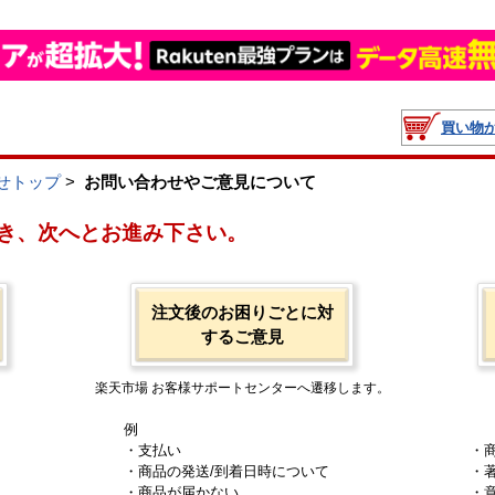
買い物
せトップ
>
お問い合わせやご意見について
き、次へとお進み下さい。
注文後のお困りごとに対
するご意見
楽天市場 お客様サポートセンターへ遷移します。
例
・支払い
・
・商品の発送/到着日時について
・
・商品が届かない
・