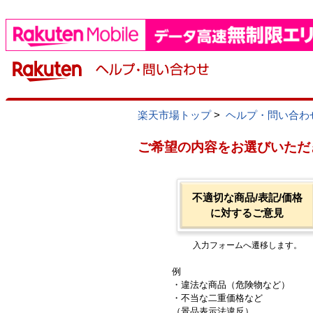
楽天市場トップ
>
ヘルプ・問い合わ
ご希望の内容をお選びいただ
不適切な商品/表記/価格
に対するご意見
入力フォームへ遷移します。
例
・違法な商品（危険物など）
・不当な二重価格など
（景品表示法違反）