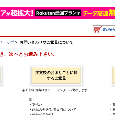
買い物
せトップ
>
お問い合わせやご意見について
き、次へとお進み下さい。
注文後のお困りごとに対
するご意見
楽天市場 お客様サポートセンターへ遷移します。
例
・支払い
・
・商品の発送/到着日時について
・
・商品が届かない
・