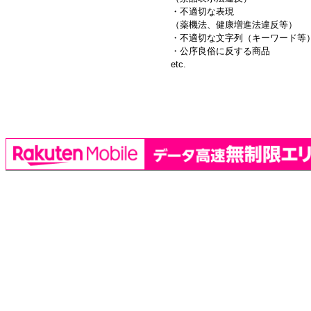
・不適切な表現
（薬機法、健康増進法違反等）
・不適切な文字列（キーワード等
・公序良俗に反する商品
etc.