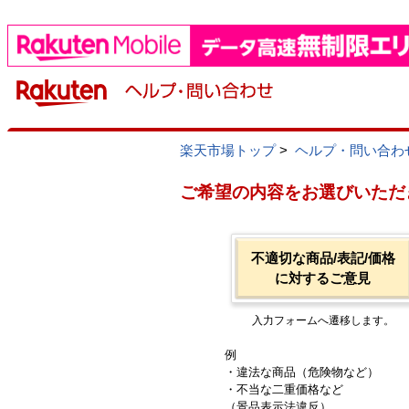
楽天市場トップ
>
ヘルプ・問い合わ
ご希望の内容をお選びいただ
不適切な商品/表記/価格
に対するご意見
入力フォームへ遷移します。
例
・違法な商品（危険物など）
・不当な二重価格など
（景品表示法違反）