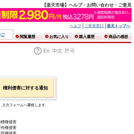
【楽天市場】ヘルプ・お問い合わせ・ご意見
ヘルプ
ご意見窓口
楽天トップへ
かご
閲覧履歴
お気に入り
購入履歴
商品の感想
権利侵害に対する通知
入力フォームへ遷移します。
商標権侵害
著作権侵害
意匠権侵害