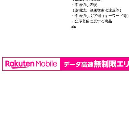
・不適切な表現
（薬機法、健康増進法違反等）
・不適切な文字列（キーワード等
・公序良俗に反する商品
etc.