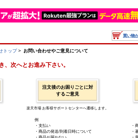
買い物
せトップ
>
お問い合わせやご意見について
き、次へとお進み下さい。
注文後のお困りごとに対
するご意見
楽天市場 お客様サポートセンターへ遷移します。
例
・支払い
・
・商品の発送/到着日時について
・
・商品が届かない
・