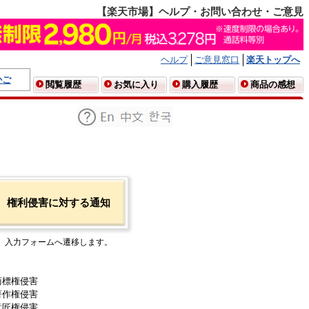
【楽天市場】ヘルプ・お問い合わせ・ご意見
ヘルプ
ご意見窓口
楽天トップへ
かご
閲覧履歴
お気に入り
購入履歴
商品の感想
権利侵害に対する通知
入力フォームへ遷移します。
商標権侵害
著作権侵害
意匠権侵害