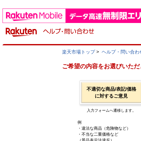
楽天市場トップ
>
ヘルプ・問い合わ
ご希望の内容をお選びいただ
不適切な商品/表記/価格
に対するご意見
入力フォームへ遷移します。
例
・違法な商品（危険物など）
・不当な二重価格など
（景品表示法違反）