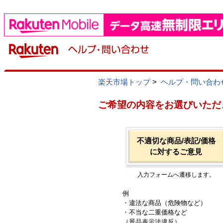
楽天市場トップ
>
ヘルプ・問い合わ
ご希望の内容をお選びいただ
不適切な商品/表記/価格
に対するご意見
入力フォームへ遷移します。
例
・違法な商品（危険物など）
・不当な二重価格など
（景品表示法違反）