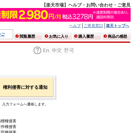
【楽天市場】ヘルプ・お問い合わせ・ご意見
ヘルプ
ご意見窓口
楽天トップへ
かご
閲覧履歴
お気に入り
購入履歴
商品の感想
権利侵害に対する通知
入力フォームへ遷移します。
商標権侵害
著作権侵害
意匠権侵害