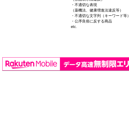
・不適切な表現
（薬機法、健康増進法違反等）
・不適切な文字列（キーワード等
・公序良俗に反する商品
etc.