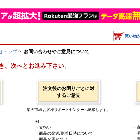
買い物
せトップ
>
お問い合わせやご意見について
き、次へとお進み下さい。
注文後のお困りごとに対
するご意見
楽天市場 お客様サポートセンターへ遷移します。
例
・支払い
・
・商品の発送/到着日時について
・
・商品が届かない
・