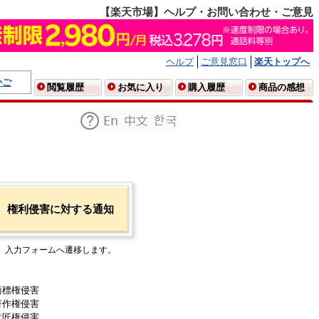
【楽天市場】ヘルプ・お問い合わせ・ご意見
ヘルプ
ご意見窓口
楽天トップへ
かご
閲覧履歴
お気に入り
購入履歴
商品の感想
権利侵害に対する通知
入力フォームへ遷移します。
商標権侵害
著作権侵害
意匠権侵害