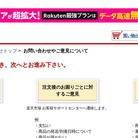
買い物
せトップ
>
お問い合わせやご意見について
き、次へとお進み下さい。
注文後のお困りごとに対
するご意見
楽天市場 お客様サポートセンターへ遷移します。
例
・支払い
・
・商品の発送/到着日時について
・
・商品が届かない
・