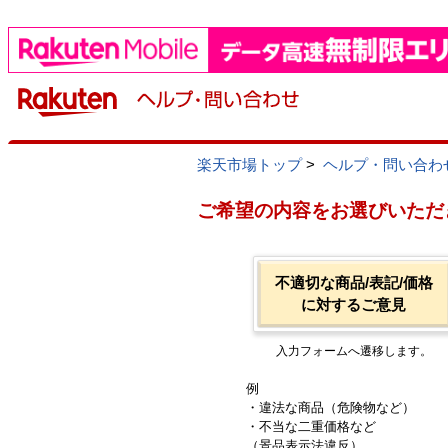
楽天市場トップ
>
ヘルプ・問い合わ
ご希望の内容をお選びいただ
不適切な商品/表記/価格
に対するご意見
入力フォームへ遷移します。
例
・違法な商品（危険物など）
・不当な二重価格など
（景品表示法違反）