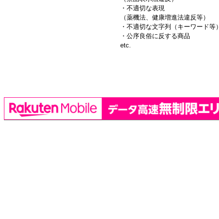
・不適切な表現
（薬機法、健康増進法違反等）
・不適切な文字列（キーワード等
・公序良俗に反する商品
etc.