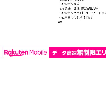
・不適切な表現
（薬機法、健康増進法違反等）
・不適切な文字列（キーワード等
・公序良俗に反する商品
etc.