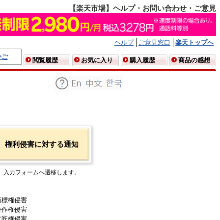
【楽天市場】ヘルプ・お問い合わせ・ご意見
ヘルプ
ご意見窓口
楽天トップへ
かご
閲覧履歴
お気に入り
購入履歴
商品の感想
権利侵害に対する通知
入力フォームへ遷移します。
商標権侵害
著作権侵害
意匠権侵害