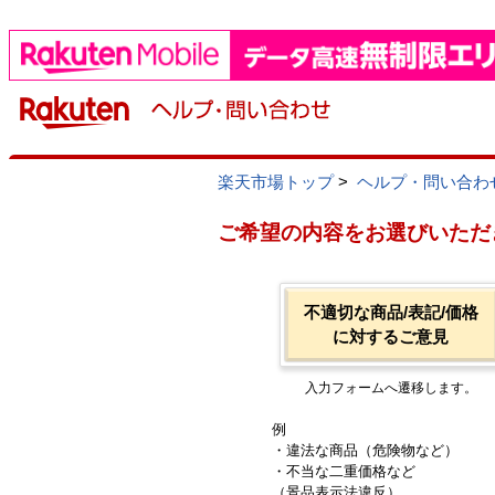
楽天市場トップ
>
ヘルプ・問い合わ
ご希望の内容をお選びいただ
不適切な商品/表記/価格
に対するご意見
入力フォームへ遷移します。
例
・違法な商品（危険物など）
・不当な二重価格など
（景品表示法違反）