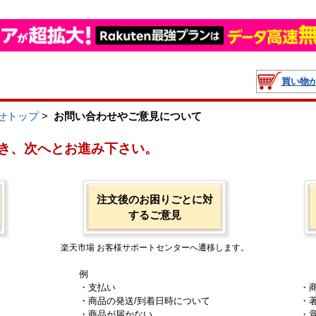
買い物
せトップ
>
お問い合わせやご意見について
き、次へとお進み下さい。
注文後のお困りごとに対
するご意見
楽天市場 お客様サポートセンターへ遷移します。
例
・支払い
・
・商品の発送/到着日時について
・
・商品が届かない
・