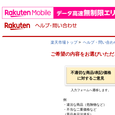
楽天市場トップ
>
ヘルプ・問い合わ
ご希望の内容をお選びいただ
不適切な商品/表記/価格
に対するご意見
入力フォームへ遷移します。
例
・違法な商品（危険物など）
・不当な二重価格など
（景品表示法違反）