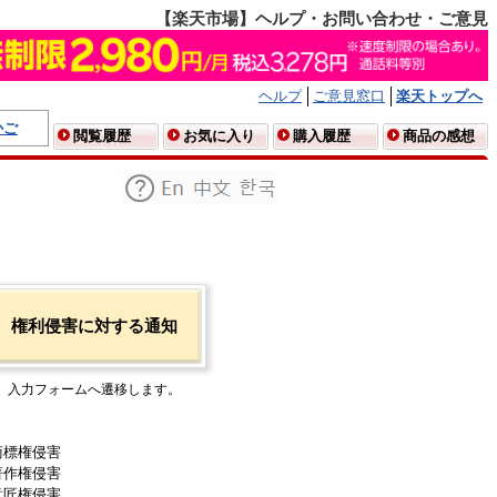
【楽天市場】ヘルプ・お問い合わせ・ご意見
ヘルプ
ご意見窓口
楽天トップへ
かご
閲覧履歴
お気に入り
購入履歴
商品の感想
権利侵害に対する通知
入力フォームへ遷移します。
商標権侵害
著作権侵害
意匠権侵害