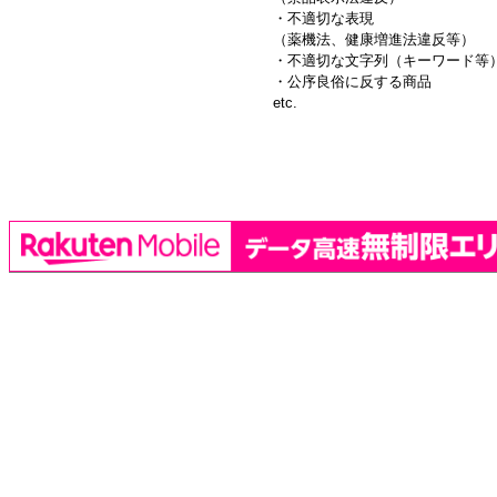
・不適切な表現
（薬機法、健康増進法違反等）
・不適切な文字列（キーワード等
・公序良俗に反する商品
etc.