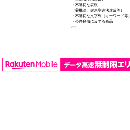
・不適切な表現
（薬機法、健康増進法違反等）
・不適切な文字列（キーワード等
・公序良俗に反する商品
etc.