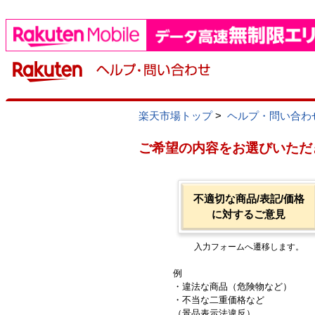
楽天市場トップ
>
ヘルプ・問い合わ
ご希望の内容をお選びいただ
不適切な商品/表記/価格
に対するご意見
入力フォームへ遷移します。
例
・違法な商品（危険物など）
・不当な二重価格など
（景品表示法違反）