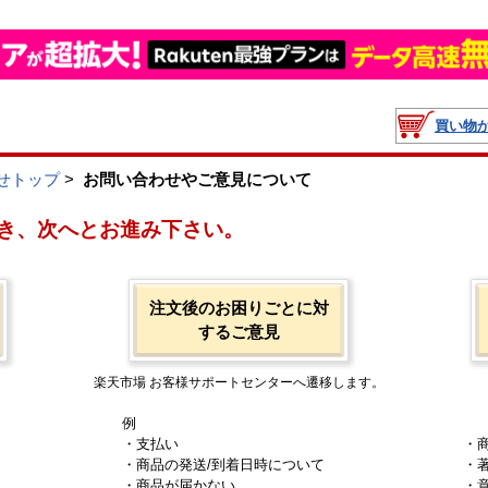
買い物
せトップ
>
お問い合わせやご意見について
き、次へとお進み下さい。
注文後のお困りごとに対
するご意見
楽天市場 お客様サポートセンターへ遷移します。
例
・支払い
・
・商品の発送/到着日時について
・
・商品が届かない
・