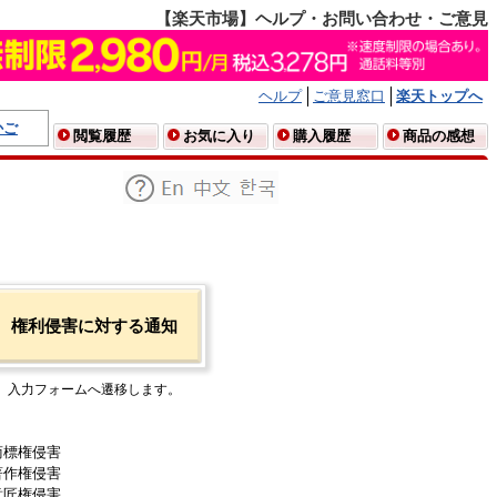
【楽天市場】ヘルプ・お問い合わせ・ご意見
ヘルプ
ご意見窓口
楽天トップへ
かご
閲覧履歴
お気に入り
購入履歴
商品の感想
権利侵害に対する通知
入力フォームへ遷移します。
商標権侵害
著作権侵害
意匠権侵害