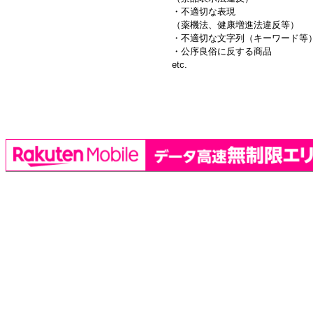
・不適切な表現
（薬機法、健康増進法違反等）
・不適切な文字列（キーワード等
・公序良俗に反する商品
etc.