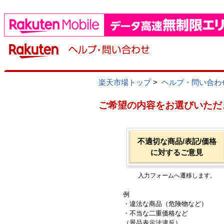
楽天市場トップ
>
ヘルプ・問い合わ
ご希望の内容をお選びいただ
不適切な商品/表記/価格
に対するご意見
入力フォームへ遷移します。
例
・違法な商品（危険物など）
・不当な二重価格など
（景品表示法違反）