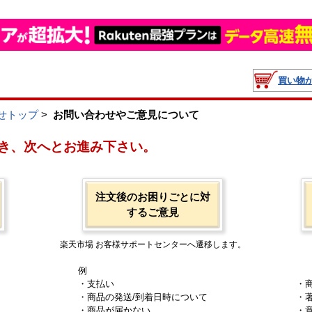
買い物
せトップ
>
お問い合わせやご意見について
き、次へとお進み下さい。
注文後のお困りごとに対
するご意見
楽天市場 お客様サポートセンターへ遷移します。
例
・支払い
・
・商品の発送/到着日時について
・
・商品が届かない
・