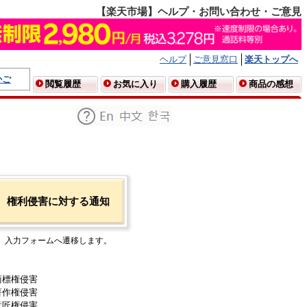
【楽天市場】ヘルプ・お問い合わせ・ご意見
ヘルプ
ご意見窓口
楽天トップへ
かご
閲覧履歴
お気に入り
購入履歴
商品の感想
権利侵害に対する通知
入力フォームへ遷移します。
商標権侵害
著作権侵害
意匠権侵害