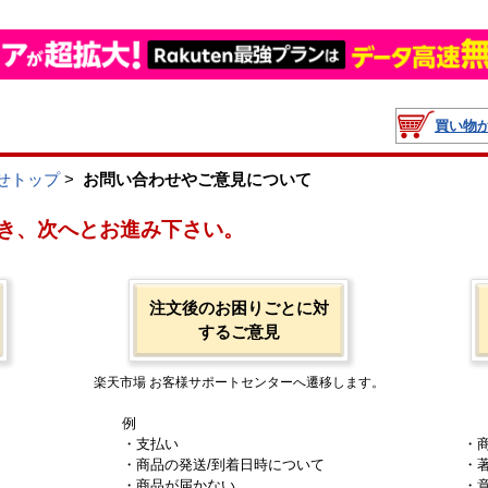
買い物
せトップ
>
お問い合わせやご意見について
き、次へとお進み下さい。
注文後のお困りごとに対
するご意見
楽天市場 お客様サポートセンターへ遷移します。
例
・支払い
・
・商品の発送/到着日時について
・
・商品が届かない
・