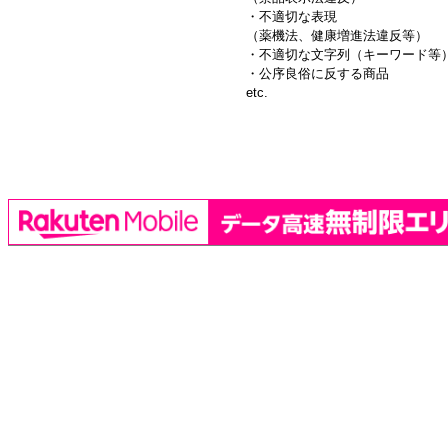
・不適切な表現
（薬機法、健康増進法違反等）
・不適切な文字列（キーワード等
・公序良俗に反する商品
etc.