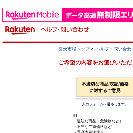
楽天市場トップ
>
ヘルプ・問い合わ
ご希望の内容をお選びいただ
不適切な商品/表記/価格
に対するご意見
入力フォームへ遷移します。
例
・違法な商品（危険物など）
・不当な二重価格など
（景品表示法違反）