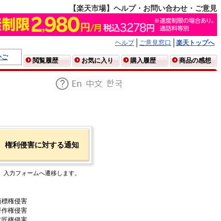
【楽天市場】ヘルプ・お問い合わせ・ご意見
ヘルプ
ご意見窓口
楽天トップへ
かご
閲覧履歴
お気に入り
購入履歴
商品の感想
権利侵害に対する通知
入力フォームへ遷移します。
商標権侵害
著作権侵害
意匠権侵害