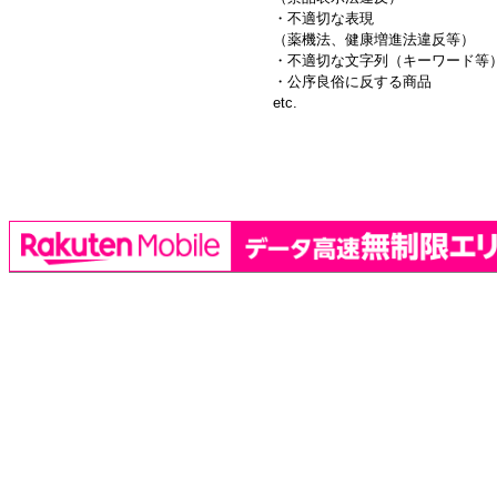
・不適切な表現
（薬機法、健康増進法違反等）
・不適切な文字列（キーワード等
・公序良俗に反する商品
etc.