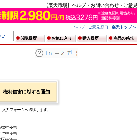
【楽天市場】ヘルプ・お問い合わせ・ご意見
ヘルプ
ご意見窓口
楽天トップへ
かご
閲覧履歴
お気に入り
購入履歴
商品の感想
権利侵害に対する通知
入力フォームへ遷移します。
商標権侵害
著作権侵害
意匠権侵害