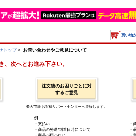
買い物
せトップ
>
お問い合わせやご意見について
き、次へとお進み下さい。
注文後のお困りごとに対
するご意見
楽天市場 お客様サポートセンターへ遷移します。
例
・支払い
・
・商品の発送/到着日時について
・
・商品が届かない
・