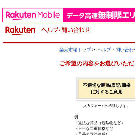
楽天市場トップ
>
ヘルプ・問い合わ
ご希望の内容をお選びいただ
不適切な商品/表記/価格
に対するご意見
入力フォームへ遷移します。
例
・違法な商品（危険物など）
・不当な二重価格など
（景品表示法違反）