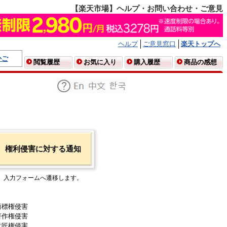
【楽天市場】ヘルプ・お問い合わせ・ご意見
ヘルプ
ご意見窓口
楽天トップへ
かご
閲覧履歴
お気に入り
購入履歴
商品の感想
権利侵害に対する通知
入力フォームへ遷移します。
商標権侵害
著作権侵害
意匠権侵害