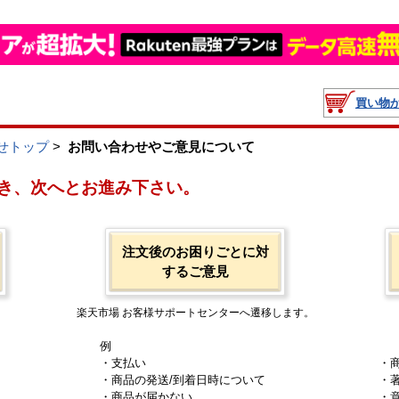
買い物
せトップ
>
お問い合わせやご意見について
き、次へとお進み下さい。
注文後のお困りごとに対
するご意見
楽天市場 お客様サポートセンターへ遷移します。
例
・支払い
・
・商品の発送/到着日時について
・
・商品が届かない
・