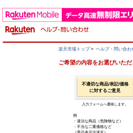
楽天市場トップ
>
ヘルプ・問い合わ
ご希望の内容をお選びいただ
不適切な商品/表記/価格
に対するご意見
入力フォームへ遷移します。
例
・違法な商品（危険物など）
・不当な二重価格など
（景品表示法違反）