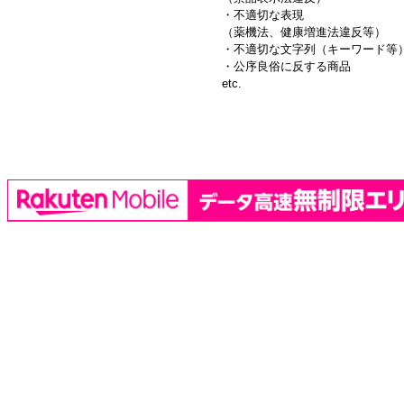
・不適切な表現
（薬機法、健康増進法違反等）
・不適切な文字列（キーワード等
・公序良俗に反する商品
etc.