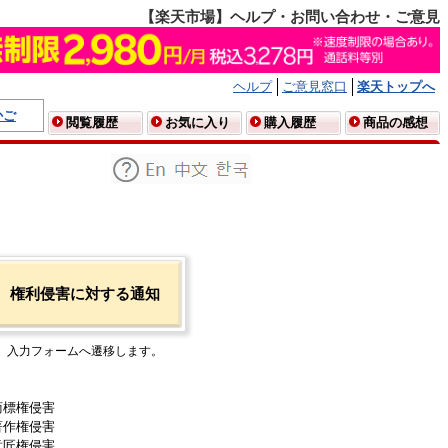
【楽天市場】ヘルプ・お問い合わせ・ご意見
ヘルプ
ご意見窓口
楽天トップへ
かご
閲覧履歴
お気に入り
購入履歴
商品の感想
権利侵害に対する通知
入力フォームへ遷移します。
商標権侵害
著作権侵害
意匠権侵害