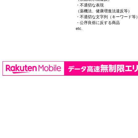
・不適切な表現
（薬機法、健康増進法違反等）
・不適切な文字列（キーワード等
・公序良俗に反する商品
etc.