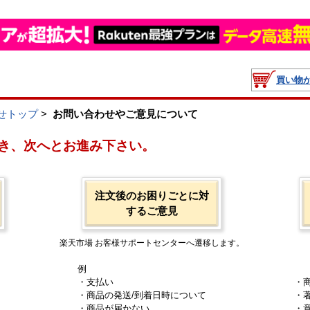
買い物
せトップ
>
お問い合わせやご意見について
き、次へとお進み下さい。
注文後のお困りごとに対
するご意見
楽天市場 お客様サポートセンターへ遷移します。
例
・支払い
・
・商品の発送/到着日時について
・
・商品が届かない
・