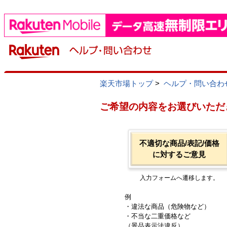
楽天市場トップ
>
ヘルプ・問い合わ
ご希望の内容をお選びいただ
不適切な商品/表記/価格
に対するご意見
入力フォームへ遷移します。
例
・違法な商品（危険物など）
・不当な二重価格など
（景品表示法違反）