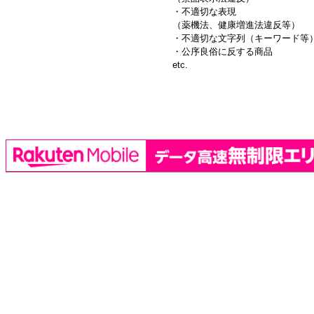
・不適切な表現
（薬機法、健康増進法違反等）
・不適切な文字列（キーワード等
・公序良俗に反する商品
etc.