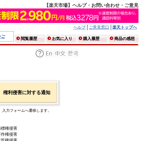
【楽天市場】ヘルプ・お問い合わせ・ご意見
ヘルプ
ご意見窓口
楽天トップへ
かご
閲覧履歴
お気に入り
購入履歴
商品の感想
権利侵害に対する通知
入力フォームへ遷移します。
商標権侵害
著作権侵害
意匠権侵害