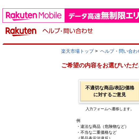
楽天市場トップ
>
ヘルプ・問い合わ
ご希望の内容をお選びいただ
不適切な商品/表記/価格
に対するご意見
入力フォームへ遷移します。
例
・違法な商品（危険物など）
・不当な二重価格など
（景品表示法違反）