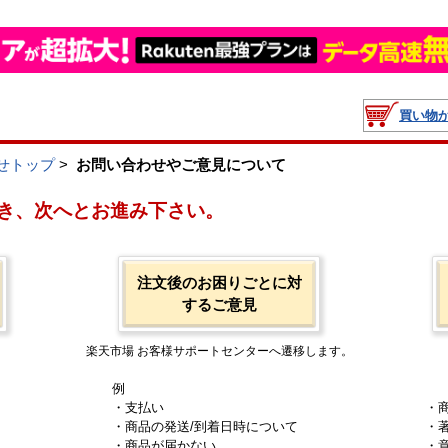
買い物
せトップ
>
お問い合わせやご意見について
き、次へとお進み下さい。
注文後のお困りごとに対
するご意見
楽天市場 お客様サポートセンターへ遷移します。
例
・支払い
・
・商品の発送/到着日時について
・
・商品が届かない
・