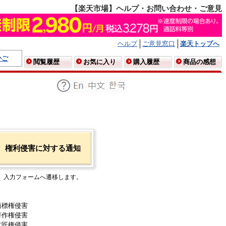
【楽天市場】ヘルプ・お問い合わせ・ご意見
ヘルプ
ご意見窓口
楽天トップへ
かご
閲覧履歴
お気に入り
購入履歴
商品の感想
権利侵害に対する通知
入力フォームへ遷移します。
商標権侵害
著作権侵害
意匠権侵害