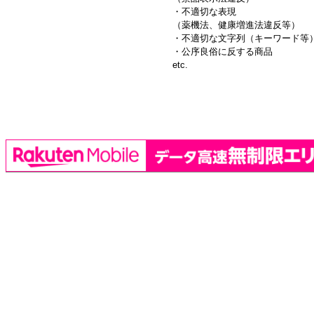
・不適切な表現
（薬機法、健康増進法違反等）
・不適切な文字列（キーワード等
・公序良俗に反する商品
etc.