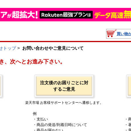
買い物
せトップ
>
お問い合わせやご意見について
き、次へとお進み下さい。
注文後のお困りごとに対
するご意見
楽天市場 お客様サポートセンターへ遷移します。
例
・支払い
・
・商品の発送/到着日時について
・
・商品が届かない
・