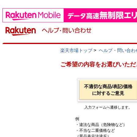
楽天市場トップ
>
ヘルプ・問い合わ
ご希望の内容をお選びいただ
不適切な商品/表記/価格
に対するご意見
入力フォームへ遷移します。
例
・違法な商品（危険物など）
・不当な二重価格など
（景品表示法違反）