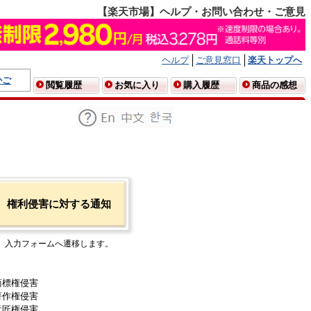
【楽天市場】ヘルプ・お問い合わせ・ご意見
ヘルプ
ご意見窓口
楽天トップへ
かご
閲覧履歴
お気に入り
購入履歴
商品の感想
権利侵害に対する通知
入力フォームへ遷移します。
商標権侵害
著作権侵害
意匠権侵害