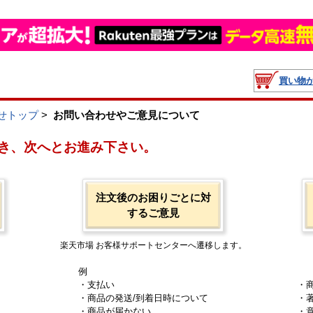
買い物
せトップ
>
お問い合わせやご意見について
き、次へとお進み下さい。
注文後のお困りごとに対
するご意見
楽天市場 お客様サポートセンターへ遷移します。
例
・支払い
・
・商品の発送/到着日時について
・
・商品が届かない
・