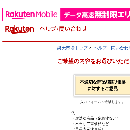
楽天市場トップ
>
ヘルプ・問い合わ
ご希望の内容をお選びいただ
不適切な商品/表記/価格
に対するご意見
入力フォームへ遷移します。
例
・違法な商品（危険物など）
・不当な二重価格など
（景品表示法違反）