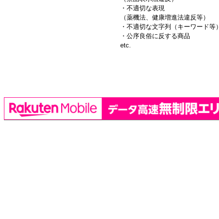
・不適切な表現
（薬機法、健康増進法違反等）
・不適切な文字列（キーワード等
・公序良俗に反する商品
etc.