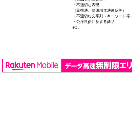
・不適切な表現
（薬機法、健康増進法違反等）
・不適切な文字列（キーワード等
・公序良俗に反する商品
etc.