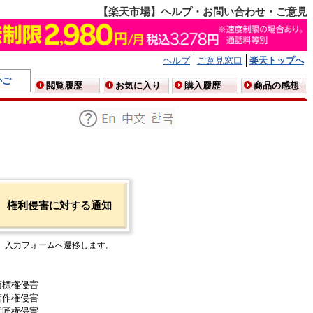
【楽天市場】ヘルプ・お問い合わせ・ご意見
ヘルプ
ご意見窓口
楽天トップへ
かご
閲覧履歴
お気に入り
購入履歴
商品の感想
権利侵害に対する通知
入力フォームへ遷移します。
商標権侵害
著作権侵害
意匠権侵害