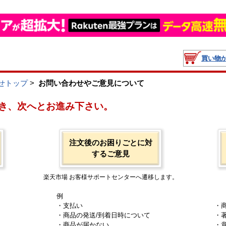
買い物
せトップ
>
お問い合わせやご意見について
き、次へとお進み下さい。
注文後のお困りごとに対
するご意見
楽天市場 お客様サポートセンターへ遷移します。
例
・支払い
・
・商品の発送/到着日時について
・
・商品が届かない
・