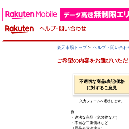
楽天市場トップ
>
ヘルプ・問い合わ
ご希望の内容をお選びいただ
不適切な商品/表記/価格
に対するご意見
入力フォームへ遷移します。
例
・違法な商品（危険物など）
・不当な二重価格など
（景品表示法違反）