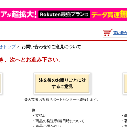
買い物
せトップ
>
お問い合わせやご意見について
き、次へとお進み下さい。
注文後のお困りごとに対
するご意見
楽天市場 お客様サポートセンターへ遷移します。
例
・支払い
・
・商品の発送/到着日時について
・
・商品が届かない
・