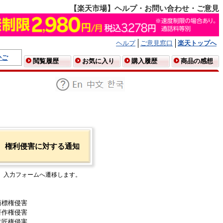
【楽天市場】ヘルプ・お問い合わせ・ご意見
ヘルプ
ご意見窓口
楽天トップへ
かご
閲覧履歴
お気に入り
購入履歴
商品の感想
権利侵害に対する通知
入力フォームへ遷移します。
商標権侵害
著作権侵害
意匠権侵害