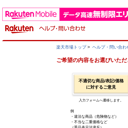
楽天市場トップ
>
ヘルプ・問い合わ
ご希望の内容をお選びいただ
不適切な商品/表記/価格
に対するご意見
入力フォームへ遷移します。
例
・違法な商品（危険物など）
・不当な二重価格など
（景品表示法違反）