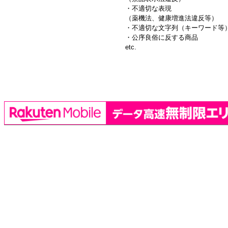
・不適切な表現
（薬機法、健康増進法違反等）
・不適切な文字列（キーワード等
・公序良俗に反する商品
etc.