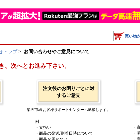
買い物
せトップ
>
お問い合わせやご意見について
き、次へとお進み下さい。
注文後のお困りごとに対
するご意見
楽天市場 お客様サポートセンターへ遷移します。
例
・支払い
・
・商品の発送/到着日時について
・
・商品が届かない
・