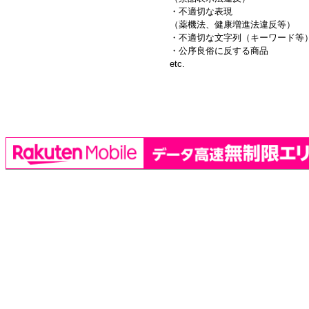
・不適切な表現
（薬機法、健康増進法違反等）
・不適切な文字列（キーワード等
・公序良俗に反する商品
etc.