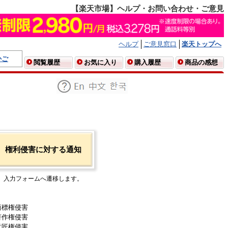
【楽天市場】ヘルプ・お問い合わせ・ご意見
ヘルプ
ご意見窓口
楽天トップへ
かご
閲覧履歴
お気に入り
購入履歴
商品の感想
権利侵害に対する通知
入力フォームへ遷移します。
商標権侵害
著作権侵害
意匠権侵害