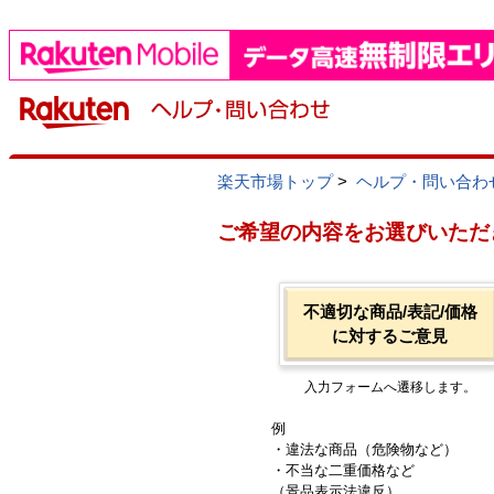
楽天市場トップ
>
ヘルプ・問い合わ
ご希望の内容をお選びいただ
不適切な商品/表記/価格
に対するご意見
入力フォームへ遷移します。
例
・違法な商品（危険物など）
・不当な二重価格など
（景品表示法違反）