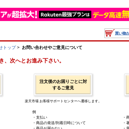
買い物
せトップ
>
お問い合わせやご意見について
き、次へとお進み下さい。
注文後のお困りごとに対
するご意見
楽天市場 お客様サポートセンターへ遷移します。
例
・支払い
・
・商品の発送/到着日時について
・
・商品が届かない
・