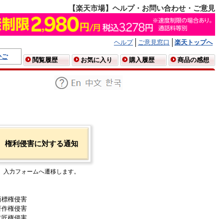
【楽天市場】ヘルプ・お問い合わせ・ご意見
ヘルプ
ご意見窓口
楽天トップへ
かご
閲覧履歴
お気に入り
購入履歴
商品の感想
権利侵害に対する通知
入力フォームへ遷移します。
商標権侵害
著作権侵害
意匠権侵害