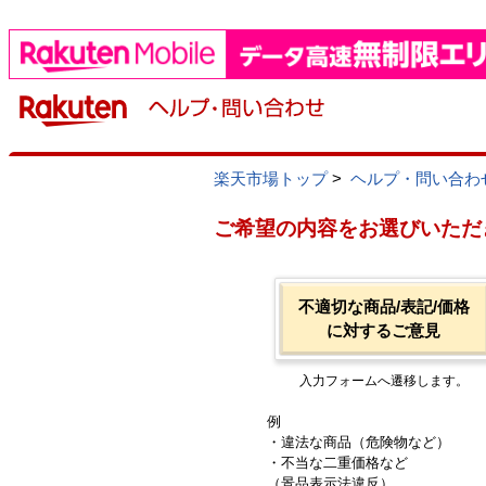
楽天市場トップ
>
ヘルプ・問い合わ
ご希望の内容をお選びいただ
不適切な商品/表記/価格
に対するご意見
入力フォームへ遷移します。
例
・違法な商品（危険物など）
・不当な二重価格など
（景品表示法違反）