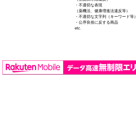
・不適切な表現
（薬機法、健康増進法違反等）
・不適切な文字列（キーワード等
・公序良俗に反する商品
etc.