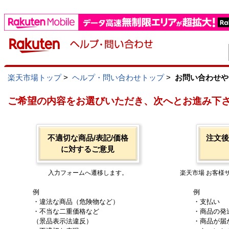
楽天市場トップ
>
ヘルプ・問い合わせトップ
>
お問い合わせや
ご希望の内容をお選びいただき、次へとお進み下
不適切な商品/表記/価格
注文後
に対するご意見
入力フォームへ遷移します。
楽天市場 お客様
例
例
・違法な商品（危険物など）
・支払い
・不当な二重価格など
・商品の発
（景品表示法違反）
・商品が届