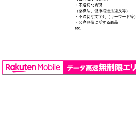
・不適切な表現
（薬機法、健康増進法違反等）
・不適切な文字列（キーワード等
・公序良俗に反する商品
etc.