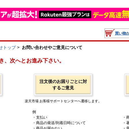
買い物
せトップ
>
お問い合わせやご意見について
き、次へとお進み下さい。
注文後のお困りごとに対
するご意見
楽天市場 お客様サポートセンターへ遷移します。
例
・支払い
・
・商品の発送/到着日時について
・
・商品が届かない
・