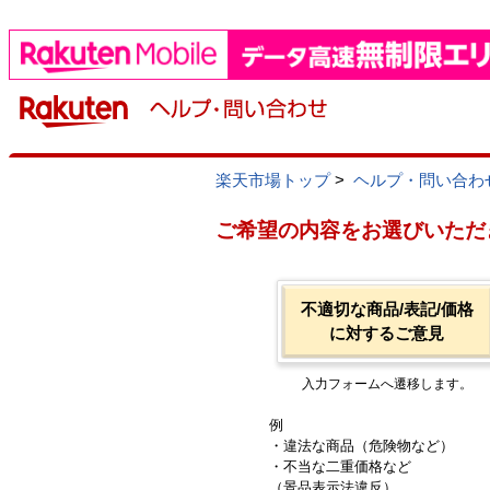
楽天市場トップ
>
ヘルプ・問い合わ
ご希望の内容をお選びいただ
不適切な商品/表記/価格
に対するご意見
入力フォームへ遷移します。
例
・違法な商品（危険物など）
・不当な二重価格など
（景品表示法違反）