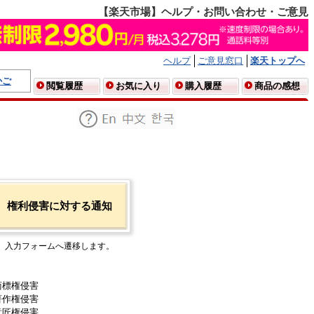
【楽天市場】ヘルプ・お問い合わせ・ご意見
ヘルプ
ご意見窓口
楽天トップへ
かご
閲覧履歴
お気に入り
購入履歴
商品の感想
権利侵害に対する通知
入力フォームへ遷移します。
商標権侵害
著作権侵害
意匠権侵害