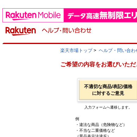
楽天市場トップ
>
ヘルプ・問い合わ
ご希望の内容をお選びいただ
不適切な商品/表記/価格
に対するご意見
入力フォームへ遷移します。
例
・違法な商品（危険物など）
・不当な二重価格など
（景品表示法違反）