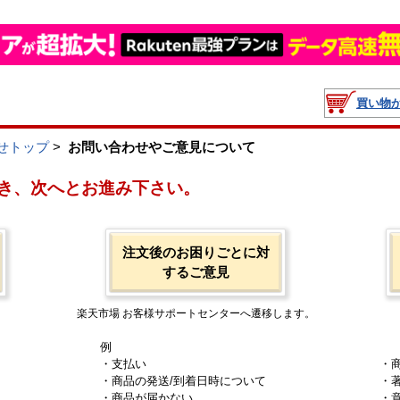
買い物
せトップ
>
お問い合わせやご意見について
き、次へとお進み下さい。
注文後のお困りごとに対
するご意見
楽天市場 お客様サポートセンターへ遷移します。
例
・支払い
・
・商品の発送/到着日時について
・
・商品が届かない
・