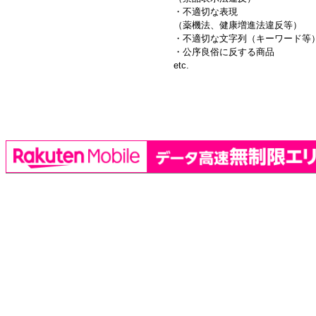
・不適切な表現
（薬機法、健康増進法違反等）
・不適切な文字列（キーワード等
・公序良俗に反する商品
etc.