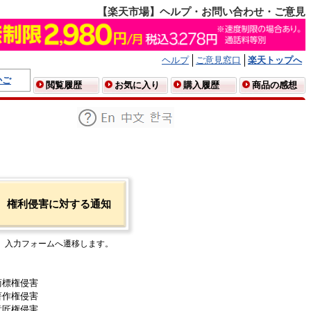
【楽天市場】ヘルプ・お問い合わせ・ご意見
ヘルプ
ご意見窓口
楽天トップへ
かご
閲覧履歴
お気に入り
購入履歴
商品の感想
権利侵害に対する通知
入力フォームへ遷移します。
商標権侵害
著作権侵害
意匠権侵害