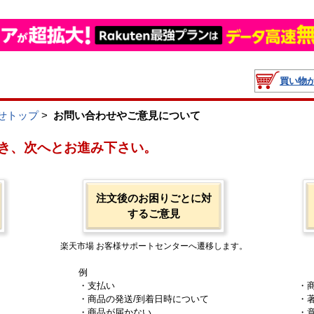
買い物
せトップ
>
お問い合わせやご意見について
き、次へとお進み下さい。
注文後のお困りごとに対
するご意見
楽天市場 お客様サポートセンターへ遷移します。
例
・支払い
・
・商品の発送/到着日時について
・
・商品が届かない
・