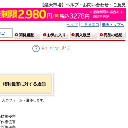
【楽天市場】ヘルプ・お問い合わせ・ご意見
ヘルプ
ご意見窓口
楽天トップへ
かご
閲覧履歴
お気に入り
購入履歴
商品の感想
権利侵害に対する通知
入力フォームへ遷移します。
商標権侵害
著作権侵害
意匠権侵害