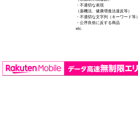
・不適切な表現
（薬機法、健康増進法違反等）
・不適切な文字列（キーワード等
・公序良俗に反する商品
etc.