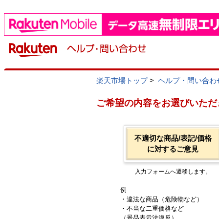
楽天市場トップ
>
ヘルプ・問い合わ
ご希望の内容をお選びいただ
不適切な商品/表記/価格
に対するご意見
入力フォームへ遷移します。
例
・違法な商品（危険物など）
・不当な二重価格など
（景品表示法違反）