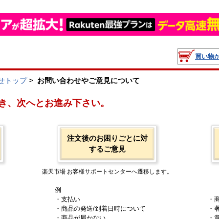
買い物
せトップ
>
お問い合わせやご意見について
き、次へとお進み下さい。
注文後のお困りごとに対
するご意見
楽天市場 お客様サポートセンターへ遷移します。
例
・支払い
・
・商品の発送/到着日時について
・
・商品が届かない
・