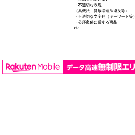
・不適切な表現
（薬機法、健康増進法違反等）
・不適切な文字列（キーワード等
・公序良俗に反する商品
etc.