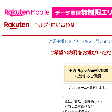
楽天市場トップ
>
ヘルプ・問い合わ
ご希望の内容をお選びいただ
不適切な商品/表記/価格
に対するご意見
入力フォームへ遷移します。
例
・違法な商品（危険物など）
・不当な二重価格など
（景品表示法違反）