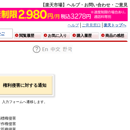
【楽天市場】ヘルプ・お問い合わせ・ご意見
ヘルプ
ご意見窓口
楽天トップへ
かご
閲覧履歴
お気に入り
購入履歴
商品の感想
権利侵害に対する通知
入力フォームへ遷移します。
商標権侵害
著作権侵害
意匠権侵害