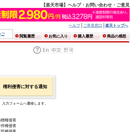
【楽天市場】ヘルプ・お問い合わせ・ご意見
ヘルプ
ご意見窓口
楽天トップへ
かご
閲覧履歴
お気に入り
購入履歴
商品の感想
権利侵害に対する通知
入力フォームへ遷移します。
商標権侵害
著作権侵害
意匠権侵害