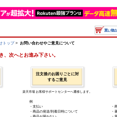
買い物
せトップ
>
お問い合わせやご意見について
き、次へとお進み下さい。
注文後のお困りごとに対
するご意見
楽天市場 お客様サポートセンターへ遷移します。
例
・支払い
・
・商品の発送/到着日時について
・
・商品が届かない
・