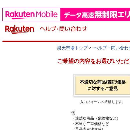
楽天市場トップ
>
ヘルプ・問い合わ
ご希望の内容をお選びいただ
不適切な商品/表記/価格
に対するご意見
入力フォームへ遷移します。
例
・違法な商品（危険物など）
・不当な二重価格など
（景品表示法違反）