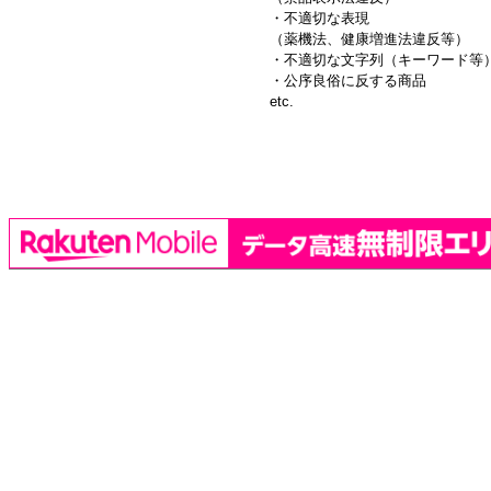
・不適切な表現
（薬機法、健康増進法違反等）
・不適切な文字列（キーワード等
・公序良俗に反する商品
etc.