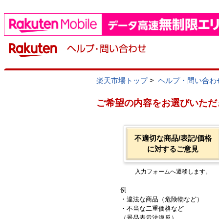
楽天市場トップ
>
ヘルプ・問い合わ
ご希望の内容をお選びいただ
不適切な商品/表記/価格
に対するご意見
入力フォームへ遷移します。
例
・違法な商品（危険物など）
・不当な二重価格など
（景品表示法違反）