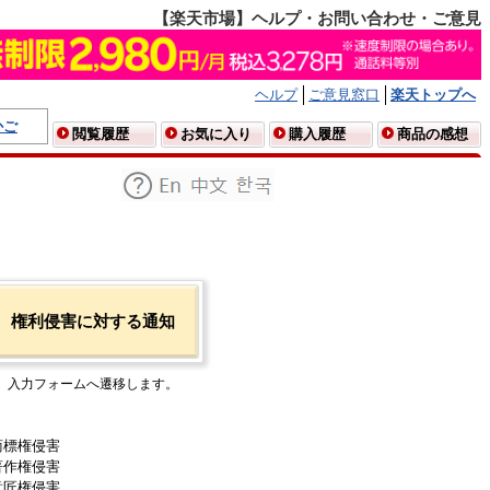
【楽天市場】ヘルプ・お問い合わせ・ご意見
ヘルプ
ご意見窓口
楽天トップへ
かご
閲覧履歴
お気に入り
購入履歴
商品の感想
権利侵害に対する通知
入力フォームへ遷移します。
商標権侵害
著作権侵害
意匠権侵害