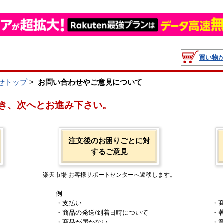
買い物
せトップ
>
お問い合わせやご意見について
き、次へとお進み下さい。
注文後のお困りごとに対
するご意見
楽天市場 お客様サポートセンターへ遷移します。
例
・支払い
・
・商品の発送/到着日時について
・
・商品が届かない
・