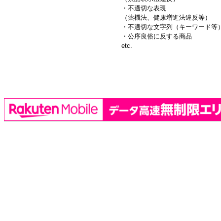
・不適切な表現
（薬機法、健康増進法違反等）
・不適切な文字列（キーワード等
・公序良俗に反する商品
etc.