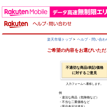
楽天市場トップ
>
ヘルプ・問い合わ
ご希望の内容をお選びいただ
不適切な商品/表記/価格
に対するご意見
入力フォームへ遷移します。
例
・違法な商品（危険物など）
・不当な二重価格など
（景品表示法違反）