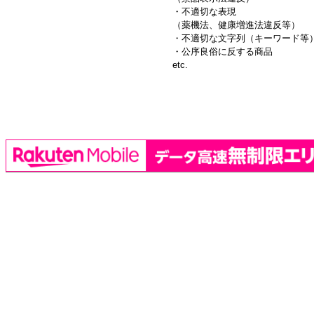
・不適切な表現
（薬機法、健康増進法違反等）
・不適切な文字列（キーワード等
・公序良俗に反する商品
etc.