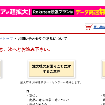
買い物
せトップ
>
お問い合わせやご意見について
き、次へとお進み下さい。
注文後のお困りごとに対
するご意見
楽天市場 お客様サポートセンターへ遷移します。
例
・支払い
・
・商品の発送/到着日時について
・
・商品が届かない
・