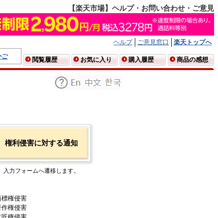
【楽天市場】ヘルプ・お問い合わせ・ご意見
ヘルプ
ご意見窓口
楽天トップへ
かご
閲覧履歴
お気に入り
購入履歴
商品の感想
権利侵害に対する通知
入力フォームへ遷移します。
商標権侵害
著作権侵害
意匠権侵害