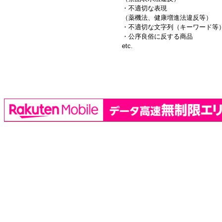
・不適切な表現
（薬機法、健康増進法違反等）
・不適切な文字列（キーワード等
・公序良俗に反する商品
etc.