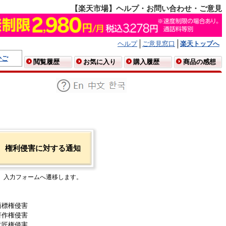
【楽天市場】ヘルプ・お問い合わせ・ご意見
ヘルプ
ご意見窓口
楽天トップへ
かご
閲覧履歴
お気に入り
購入履歴
商品の感想
権利侵害に対する通知
入力フォームへ遷移します。
商標権侵害
著作権侵害
意匠権侵害