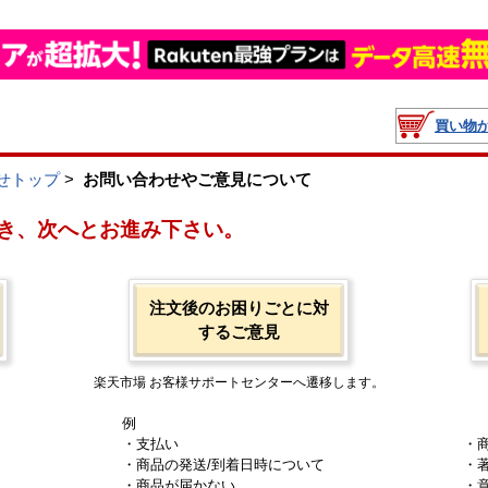
買い物
せトップ
>
お問い合わせやご意見について
き、次へとお進み下さい。
注文後のお困りごとに対
するご意見
楽天市場 お客様サポートセンターへ遷移します。
例
・支払い
・
・商品の発送/到着日時について
・
・商品が届かない
・