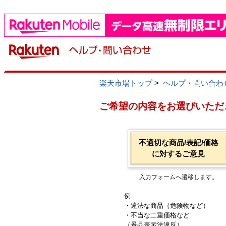
楽天市場トップ
>
ヘルプ・問い合わ
ご希望の内容をお選びいただ
不適切な商品/表記/価格
に対するご意見
入力フォームへ遷移します。
例
・違法な商品（危険物など）
・不当な二重価格など
（景品表示法違反）