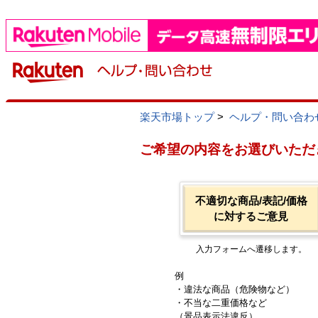
楽天市場トップ
>
ヘルプ・問い合わ
ご希望の内容をお選びいただ
不適切な商品/表記/価格
に対するご意見
入力フォームへ遷移します。
例
・違法な商品（危険物など）
・不当な二重価格など
（景品表示法違反）