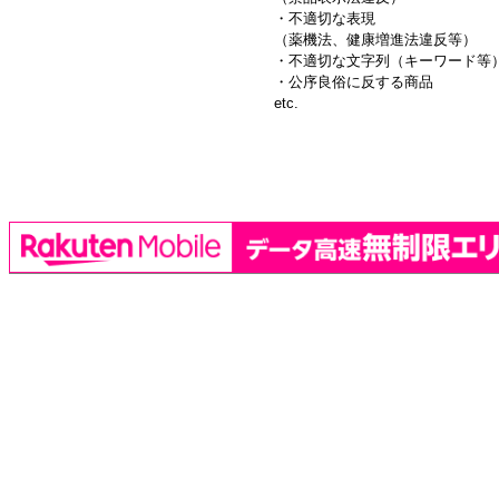
・不適切な表現
（薬機法、健康増進法違反等）
・不適切な文字列（キーワード等
・公序良俗に反する商品
etc.