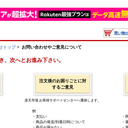
買い物
せトップ
>
お問い合わせやご意見について
き、次へとお進み下さい。
注文後のお困りごとに対
するご意見
楽天市場 お客様サポートセンターへ遷移します。
例
・支払い
・
・商品の発送/到着日時について
・
・商品が届かない
・