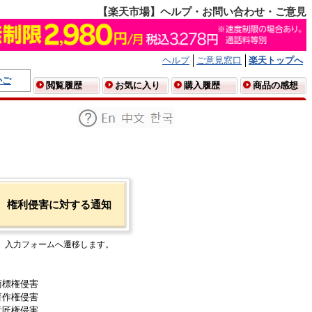
【楽天市場】ヘルプ・お問い合わせ・ご意見
ヘルプ
ご意見窓口
楽天トップへ
かご
閲覧履歴
お気に入り
購入履歴
商品の感想
権利侵害に対する通知
入力フォームへ遷移します。
商標権侵害
著作権侵害
意匠権侵害