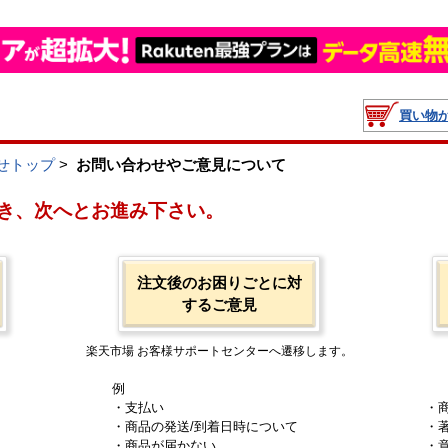
買い物
せトップ
>
お問い合わせやご意見について
き、次へとお進み下さい。
注文後のお困りごとに対
するご意見
楽天市場 お客様サポートセンターへ遷移します。
例
・支払い
・
・商品の発送/到着日時について
・
・商品が届かない
・