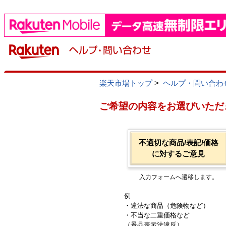
楽天市場トップ
>
ヘルプ・問い合わ
ご希望の内容をお選びいただ
不適切な商品/表記/価格
に対するご意見
入力フォームへ遷移します。
例
・違法な商品（危険物など）
・不当な二重価格など
（景品表示法違反）