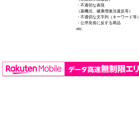
・不適切な表現
（薬機法、健康増進法違反等）
・不適切な文字列（キーワード等
・公序良俗に反する商品
etc.