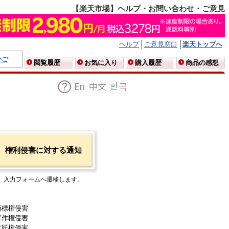
【楽天市場】ヘルプ・お問い合わせ・ご意見
ヘルプ
ご意見窓口
楽天トップへ
かご
閲覧履歴
お気に入り
購入履歴
商品の感想
権利侵害に対する通知
入力フォームへ遷移します。
商標権侵害
著作権侵害
意匠権侵害