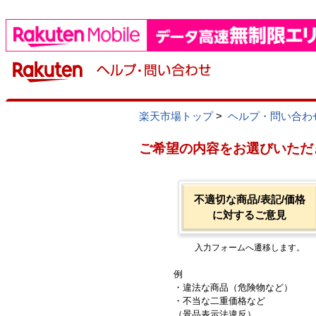
楽天市場トップ
>
ヘルプ・問い合わ
ご希望の内容をお選びいただ
不適切な商品/表記/価格
に対するご意見
入力フォームへ遷移します。
例
・違法な商品（危険物など）
・不当な二重価格など
（景品表示法違反）