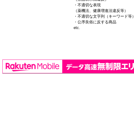
・不適切な表現
（薬機法、健康増進法違反等）
・不適切な文字列（キーワード等
・公序良俗に反する商品
etc.