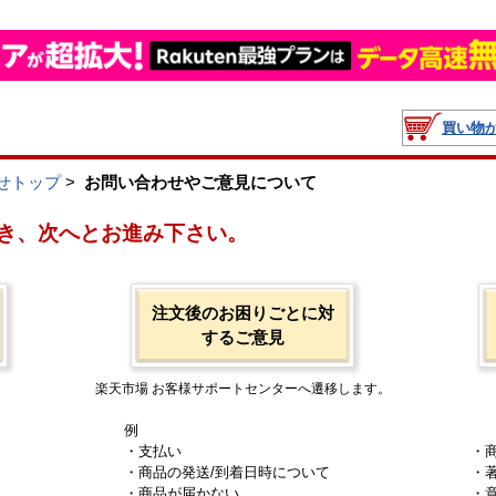
買い物
せトップ
>
お問い合わせやご意見について
き、次へとお進み下さい。
注文後のお困りごとに対
するご意見
楽天市場 お客様サポートセンターへ遷移します。
例
・支払い
・
・商品の発送/到着日時について
・
・商品が届かない
・