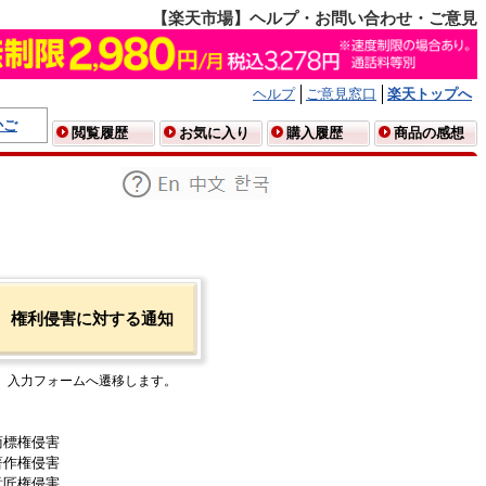
【楽天市場】ヘルプ・お問い合わせ・ご意見
ヘルプ
ご意見窓口
楽天トップへ
かご
閲覧履歴
お気に入り
購入履歴
商品の感想
権利侵害に対する通知
入力フォームへ遷移します。
商標権侵害
著作権侵害
意匠権侵害