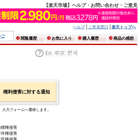
【楽天市場】ヘルプ・お問い合わせ・ご意見
ヘルプ
ご意見窓口
楽天トップへ
かご
閲覧履歴
お気に入り
購入履歴
商品の感想
権利侵害に対する通知
入力フォームへ遷移します。
商標権侵害
著作権侵害
意匠権侵害