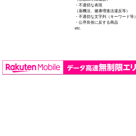
・不適切な表現
（薬機法、健康増進法違反等）
・不適切な文字列（キーワード等
・公序良俗に反する商品
etc.