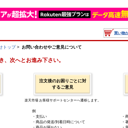
買い物
せトップ
>
お問い合わせやご意見について
き、次へとお進み下さい。
注文後のお困りごとに対
するご意見
楽天市場 お客様サポートセンターへ遷移します。
例
・支払い
・
・商品の発送/到着日時について
・
・商品が届かない
・