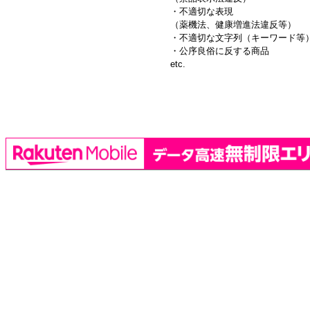
・不適切な表現
（薬機法、健康増進法違反等）
・不適切な文字列（キーワード等
・公序良俗に反する商品
etc.