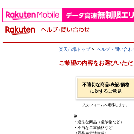
楽天市場トップ
>
ヘルプ・問い合わ
ご希望の内容をお選びいただ
不適切な商品/表記/価格
に対するご意見
入力フォームへ遷移します。
例
・違法な商品（危険物など）
・不当な二重価格など
（景品表示法違反）