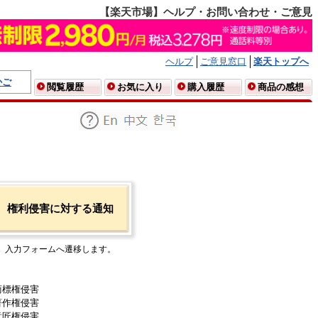
【楽天市場】ヘルプ・お問い合わせ・ご意見
ヘルプ
ご意見窓口
楽天トップへ
かご
閲覧履歴
お気に入り
購入履歴
商品の感想
権利侵害に対する通知
入力フォームへ遷移します。
商標権侵害
著作権侵害
意匠権侵害