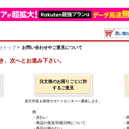
買い物
せトップ
>
お問い合わせやご意見について
き、次へとお進み下さい。
注文後のお困りごとに対
するご意見
楽天市場 お客様サポートセンターへ遷移します。
例
・支払い
・
・商品の発送/到着日時について
・
・商品が届かない
・